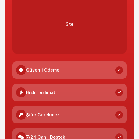
Site
Güvenli Ödeme
Hızlı Teslimat
Şifre Gerekmez
7/24 Canlı Destek