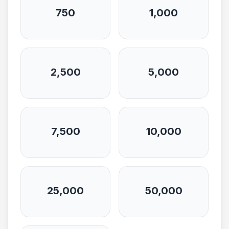
750
1,000
2,500
5,000
7,500
10,000
25,000
50,000